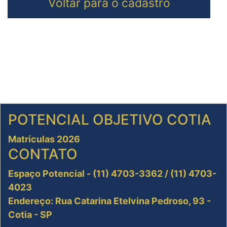
Voltar para o cadastro
POTENCIAL OBJETIVO COTIA
Matrículas 2026
CONTATO
Espaço Potencial - (11) 4703-3362 / (11) 4703-
4023
Endereço: Rua Catarina Etelvina Pedroso, 93 -
Cotia - SP